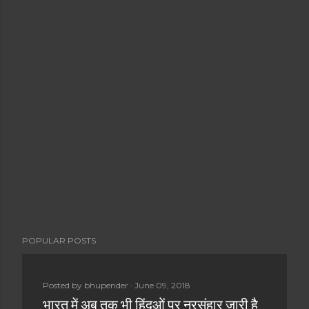
P
POPULAR POSTS
o
s
t
Posted by
bhupender
June 09, 2018
a
भारत में अब तक भी हिंदुओं पर नरसंहार जारी है